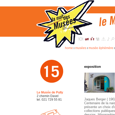
home
musées
musée éphémère
I
I
exposition
Le Musée de Pully
2 chemin Davel
Jaques Berger ( 1902-
tel. 021 729 55 81
Centenaire de la na
présente un choix d
collections publiques
dessins, lithographie