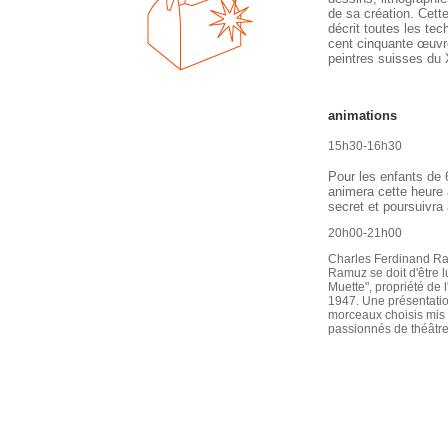
de sa création. Cett
décrit toutes les tech
cent cinquante œuvre
peintres suisses du 
animations
15h30-16h30
Pour les enfants de 
animera cette heure 
secret et poursuivra 
20h00-21h00
Charles Ferdinand Ra
Ramuz se doit d'être l
Muette", propriété de l
1947. Une présentatio
morceaux choisis mis
passionnés de théâtre