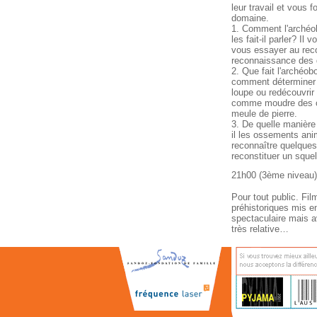
leur travail et vous f
domaine.
1. Comment l'archéolo
les fait-il parler? Il
vous essayer au reco
reconnaissance des d
2. Que fait l'archéob
comment déterminer 
loupe ou redécouvrir
comme moudre des cé
meule de pierre.
3. De quelle manière 
il les ossements ani
reconnaître quelque
reconstituer un squel
21h00 (3ème niveau)
Pour tout public. Fi
préhistoriques mis e
spectaculaire mais a
très relative…