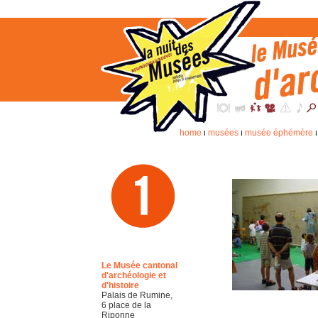
home
musées
musée éphémère
I
I
Le Musée cantonal
d'archéologie et
d'histoire
Palais de Rumine,
6 place de la
Riponne