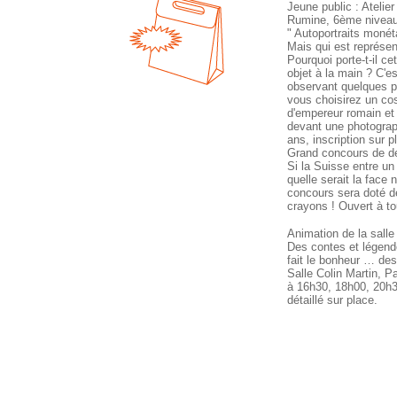
Jeune public : Atelie
Rumine, 6ème niveau
" Autoportraits monét
Mais qui est représe
Pourquoi porte-t-il c
objet à la main ? C'e
observant quelques p
vous choisirez un co
d'empereur romain et
devant une photograp
ans, inscription sur 
Grand concours de d
Si la Suisse entre un
quelle serait la face 
concours sera doté d
crayons ! Ouvert à to
Animation de la salle 
Des contes et légend
fait le bonheur … des
Salle Colin Martin, 
à 16h30, 18h00, 20h
détaillé sur place.