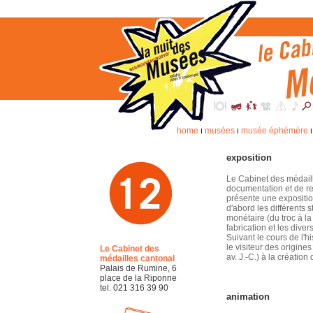
home
musées
musée éphémère
I
I
exposition
Le Cabinet des médaill
documentation et de re
présente une expositi
d'abord les différents 
monétaire (du troc à la
fabrication et les dive
Suivant le cours de l'h
le visiteur des origine
Le Cabinet des
av. J.-C.) à la création 
médailles cantonal
Palais de Rumine, 6
place de la Riponne
tel. 021 316 39 90
animation