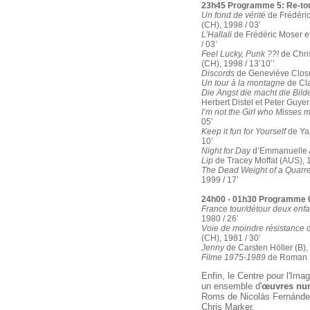
23h45 Programme 5: Re-tou
Un fond de vérité
de Frédéric
(CH), 1998 / 03’
L’Hallali
de Frédéric Moser e
/ 03’
Feel Lucky, Punk ??!
de Chris
(CH), 1998 / 13’10’’
Discords
de Geneviève Closui
Un tour à la montagne
de Cla
Die Angst die macht die Bild
Herbert Distel et Peter Guyer
I’m not the Girl who Misses 
05’
Keep it fun for Yourself
de Ya
10’
Night for Day
d’Emmanuelle An
Lip
de Tracey Moffat (AUS), 1
The Dead Weight of a Quarr
1999 / 17’
24h00 - 01h30 Programme 6
France tour/détour deux enfa
1980 / 26’
Voie de moindre résistance
d
(CH), 1981 / 30’
Jenny
de Carsten Höller (B), 
Filme 1975-1989
de Roman Si
Enfin, le Centre pour l'Im
un ensemble d'
œuvres nu
Roms de Nicolás Fernández
Chris Marker.