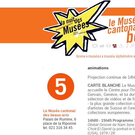
home
musées
musée éphémère
I
I
.
animations
Projection continue de 14h
CARTE BLANCHE
Le Musé
accueille le
Centre pour l'
Gervais
, Genève, et lui do
sélection de vidéos et de fi
- la plus grande collectio
d'artistes de Suisse et l'u
Le Musée cantonal
collections européennes.
des beaux-arts
Palais de Rumine, 6
14h00 - 15h45
Programme 1
place de la Riponne
Global Groove
de Nam June 
tel. 021 316 34 45
Chott El Djerid
(a portrait in 
(USA), 1979 / 28’