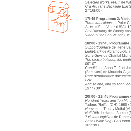
Selected works, reel 7
de Wil
Ura Aru (The Backside Exists
27’16h00 -
17h45 Programme 2: Vidéo
Three transitions
de Peter Ca
As is :
d’Edin Velez (USA), 19
Art of memory
de Woody Vasul
Video 50
de Bob Wilson (USA
18h00 - 19h45 Programme 
Support/Surface
de René Bau
Light/Dark
de Abramovic/Ulay
Sorry Guys
de Chantal Michel
The space between the teeth
09’10’’
Condition
d’Anna Torfs et Jan
(Sans titre)
de Mauricio Gajar
Rare performance document
/ 24’
And so one, end so soon, do
1977 / 30’
20h00 - 21h45 Programme 4
Hundred Years and Ten Minu
Tadeus Pfeiffer (CH), 1995 / 
Heaven
de Tracey Moffat (AU
Null Diät
de Hanno Baethe (D)
7 visions fugitives
de Rober C
Arise ! Walk Dog ! Eat Donut 
30’22h00